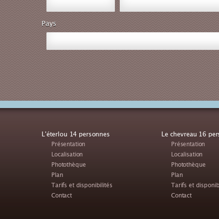
Pays
L'éterlou 14 personnes
Le chevreau 16 pe
Présentation
Présentation
Localisation
Localisation
Photothèque
Photothèque
Plan
Plan
Tarifs et disponibilités
Tarifs et disponib
Contact
Contact