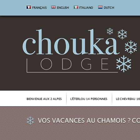
FRANÇAIS
ENGLISH
ITALIANO
DUTCH
BIENVENUE AUX 2 ALPES
L'ÉTERLOU 14 PERSONNES
LE CHEVREAU 1
VOS VACANCES AU CHAMOIS ? C