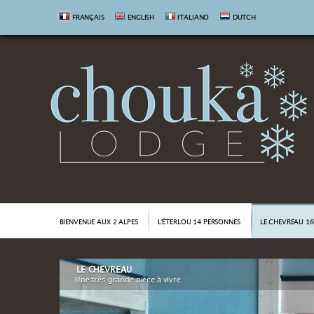
FRANÇAIS
ENGLISH
ITALIANO
DUTCH
BIENVENUE AUX 2 ALPES
L'ÉTERLOU 14 PERSONNES
LE CHEVREAU 1
LE CHEVREAU
Une très grande pièce à vivre