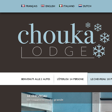
FRANÇAIS
ENGLISH
ITALIANO
DUTCH
BENVENUTI ALLE 2 ALPES
L'ÉTERLOU 14 PERSONE
LE CHEVREAU 16 
LE CHEVREAU
Un soggiorno molto grande